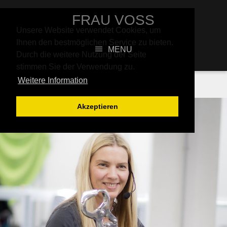
FRAU VOSS
Unsere Website verwendet Cookies, um
Ihnen den bestmöglichen Service zu bieten.
LILLEVAL367
MENU
Durch die weitere Nutzung der Seite
stimmen Sie der Verwendung zu.
Weitere Information
17. OKTOBER 2014
Akzeptieren