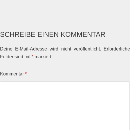
← PREVIOUS
NEXT →
POST A COMMENT
OR LEAVE A TRACKBACK:
TRACKBACK URL
.
SCHREIBE EINEN KOMMENTAR
Deine E-Mail-Adresse wird nicht veröffentlicht.
Erforderlich
Felder sind mit
*
markiert
Kommentar
*