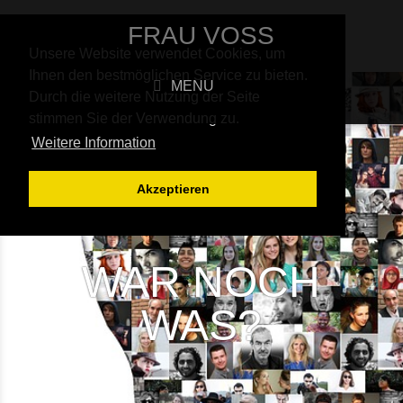
FRAU VOSS
Unsere Website verwendet Cookies, um
Ihnen den bestmöglichen Service zu bieten.
MENU
Durch die weitere Nutzung der Seite
stimmen Sie der Verwendung zu.
Weitere Information
Akzeptieren
WAR NOCH
WAS?